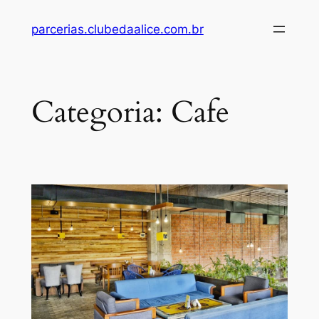
Pular
parcerias.clubedaalice.com.br
para
o
conteúdo
Categoria:
Cafe